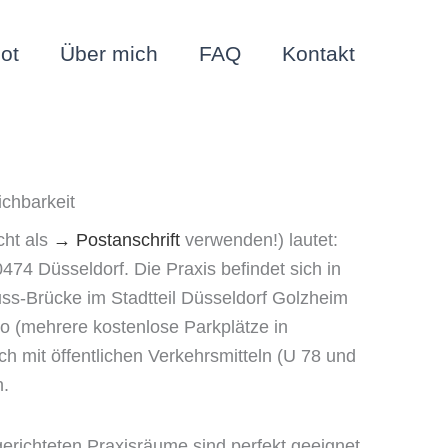
ot
Über mich
FAQ
Kontakt
ichbarkeit
cht als
→
Postanschrift
verwenden!) lautet:
0474 Düsseldorf. Die Praxis befindet sich in
s-Brücke im Stadtteil Düsseldorf Golzheim
o (mehrere kostenlose Parkplätze in
ch mit öffentlichen Verkehrsmitteln (U 78 und
n.
ngerichteten Praxisräume sind perfekt geeignet