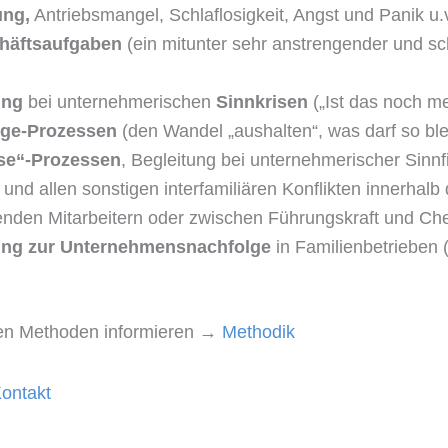
ung,
Antriebsmangel, Schlaflosigkeit, Angst und Panik u.
häftsaufgaben
(ein mitunter sehr anstrengender und sc
ung
bei unternehmerischen
Sinnkrisen
(„Ist das noch m
nge-Prozessen
(den Wandel „aushalten“, was darf so bl
se“-Prozessen
, Begleitung bei unternehmerischer Sinnf
und allen sonstigen interfamiliären Konflikten innerh
enden Mitarbeitern oder zwischen Führungskraft und Che
ung zur Unternehmensnachfolge
in Familienbetrieben (
en Methoden informieren
→
Methodik
ontakt