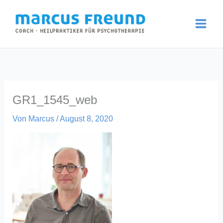
Zum
Inhalt
springen
GR1_1545_web
Von
Marcus
/
August 8, 2020